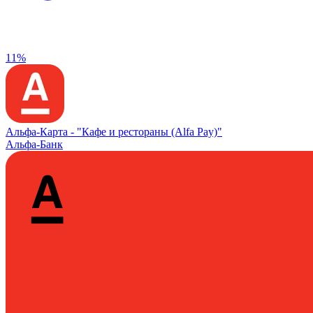
11%
Альфа‑Карта -
"Кафе и рестораны (Alfa Pay)"
Альфа-Банк