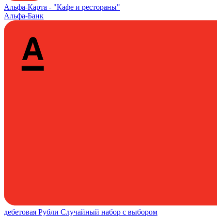
Альфа‑Карта -
"Кафе и рестораны"
Альфа-Банк
дебетовая
Рубли
Случайный набор с выбором