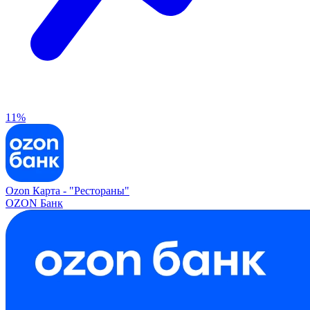
11%
Ozon Карта -
"Рестораны"
OZON Банк