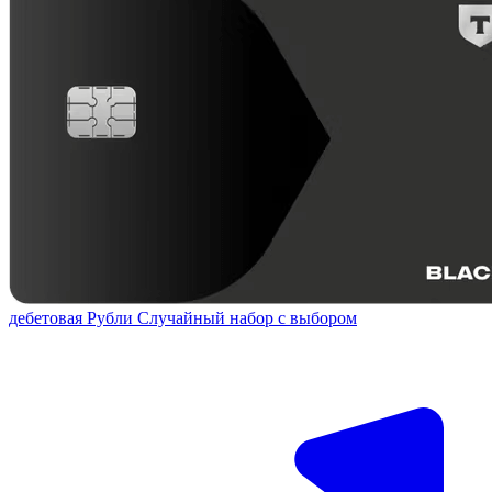
дебетовая
Рубли
Случайный набор с выбором