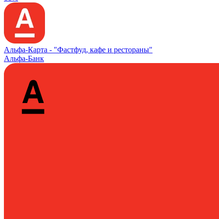
Альфа‑Карта -
"Фастфуд, кафе и рестораны"
Альфа-Банк