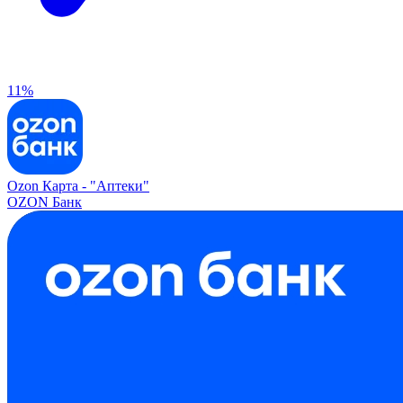
11%
Ozon Карта -
"Аптеки"
OZON Банк