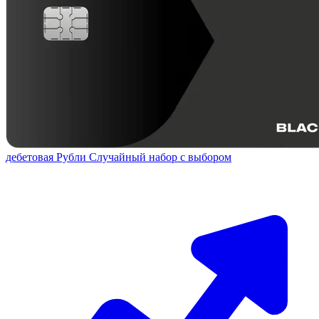
дебетовая
Рубли
Случайный набор с выбором