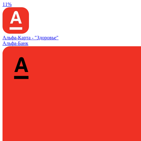
11%
Альфа‑Карта -
"Здоровье"
Альфа-Банк