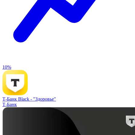
10%
Т-Банк Black -
"Здоровье"
Т-Банк