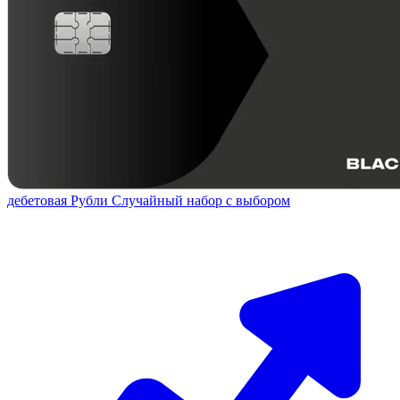
дебетовая
Рубли
Случайный набор с выбором