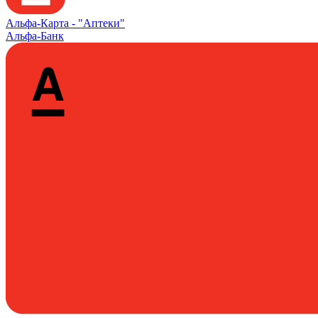
Альфа‑Карта -
"Аптеки"
Альфа-Банк