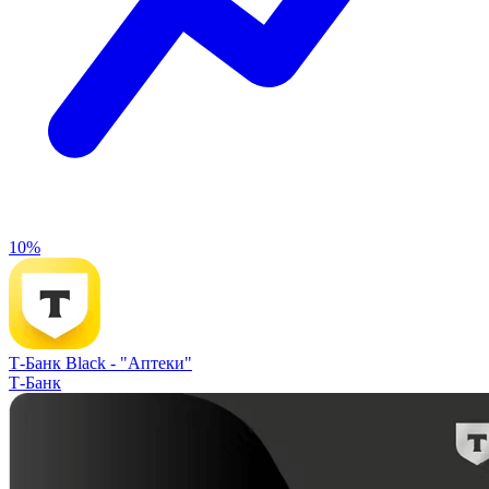
10%
Т-Банк Black -
"Аптеки"
Т-Банк