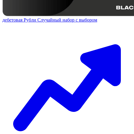
дебетовая
Рубли
Случайный набор с выбором