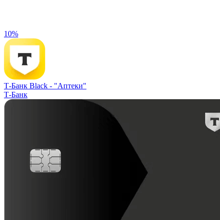
10%
Т-Банк Black -
"Аптеки"
Т-Банк