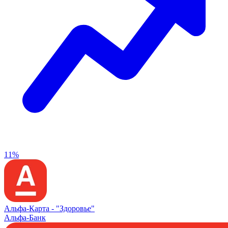
11%
Альфа‑Карта -
"Здоровье"
Альфа-Банк