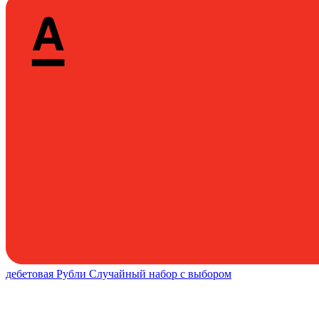
дебетовая
Рубли
Случайный набор с выбором