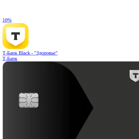
10%
Т-Банк Black -
"Здоровье"
Т-Банк