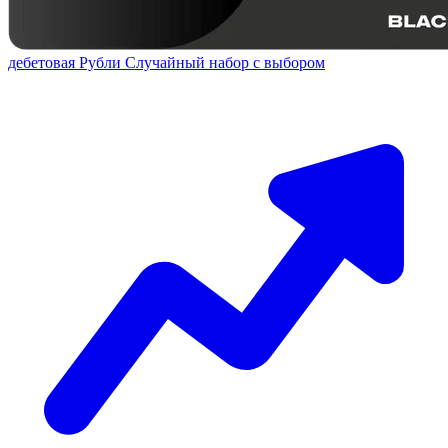
дебетовая
Рубли
Случайный набор с выбором