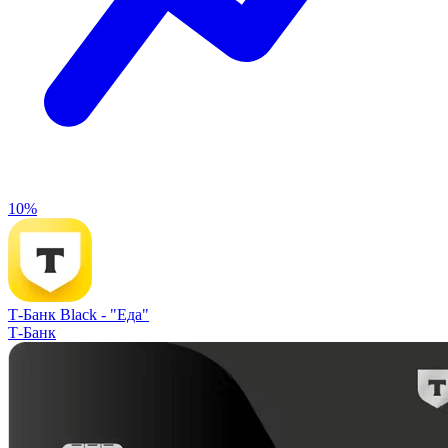
10%
Т-Банк Black -
"Еда"
Т-Банк