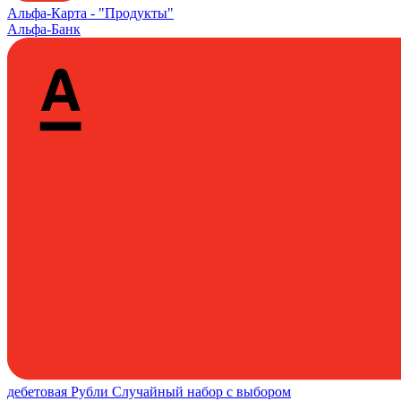
Альфа‑Карта -
"Продукты"
Альфа-Банк
дебетовая
Рубли
Случайный набор с выбором