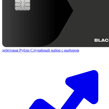
дебетовая
Рубли
Случайный набор с выбором