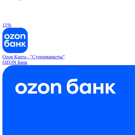
11%
Ozon Карта -
"Супермаркеты"
OZON Банк