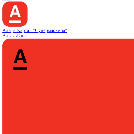
Альфа‑Карта -
"Супермаркеты"
Альфа-Банк