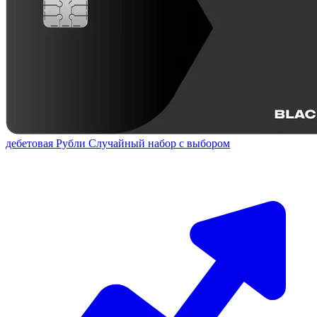
дебетовая
Рубли
Случайный набор с выбором