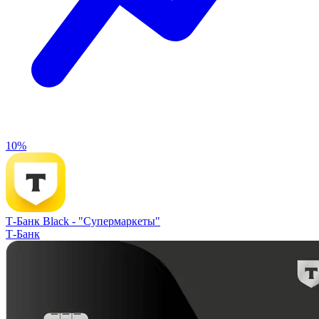
10%
Т-Банк Black -
"Супермаркеты"
Т-Банк