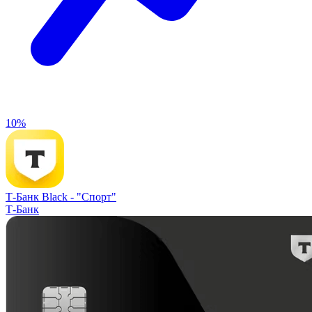
10%
Т-Банк Black -
"Спорт"
Т-Банк