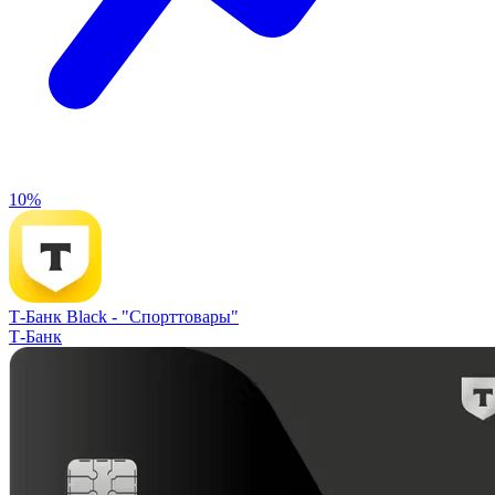
10%
Т-Банк Black -
"Спорттовары"
Т-Банк