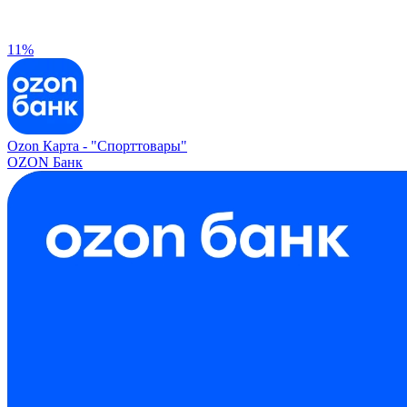
11%
Ozon Карта -
"Спорттовары"
OZON Банк