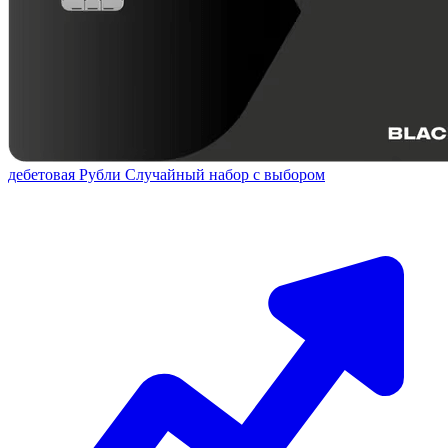
дебетовая
Рубли
Случайный набор с выбором