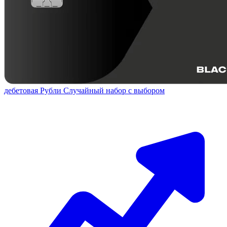
дебетовая
Рубли
Случайный набор с выбором