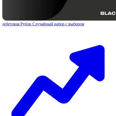
дебетовая
Рубли
Случайный набор с выбором