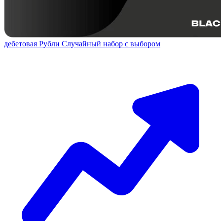
дебетовая
Рубли
Случайный набор с выбором