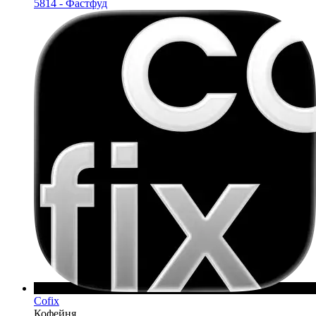
5814 - Фастфуд
Cofix
Кофейня