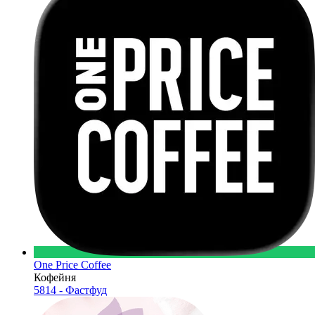
One Price Coffee
Кофейня
5814 - Фастфуд