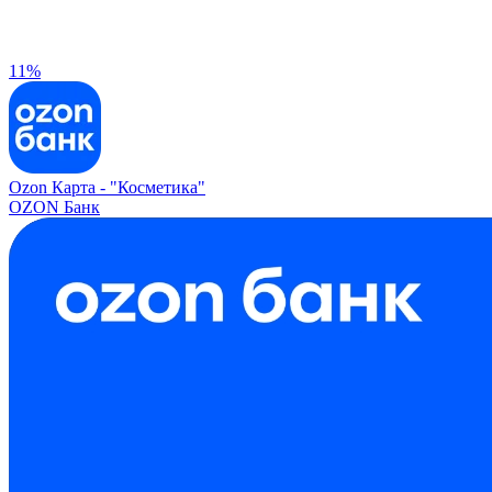
11%
Ozon Карта -
"Косметика"
OZON Банк