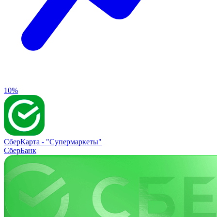
10%
СберКарта -
"Супермаркеты"
СберБанк