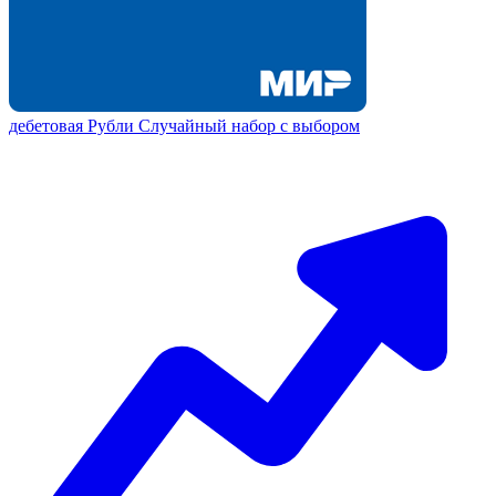
дебетовая
Рубли
Случайный набор с выбором