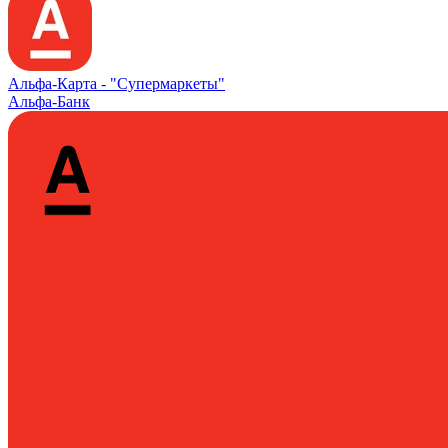
Альфа‑Карта -
"Супермаркеты"
Альфа-Банк