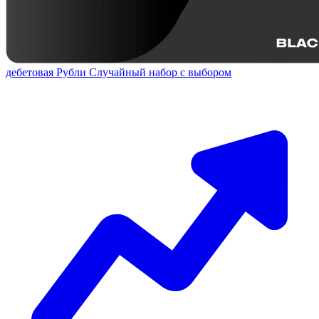
дебетовая
Рубли
Случайный набор с выбором