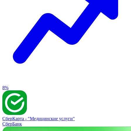
8%
СберКарта -
"Медицинские услуги"
СберБанк