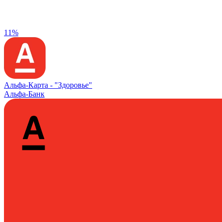
11%
Альфа‑Карта -
"Здоровье"
Альфа-Банк