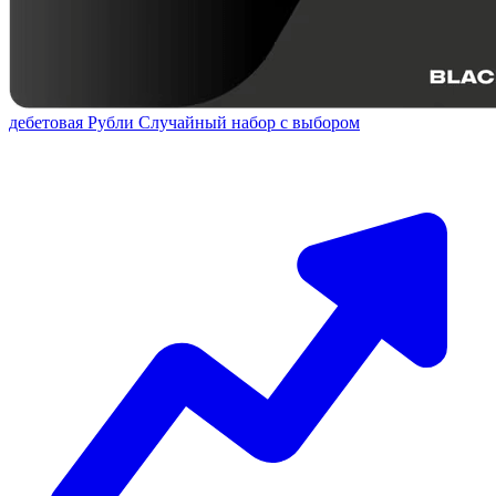
дебетовая
Рубли
Случайный набор с выбором