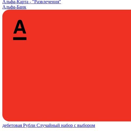
Альфа‑Карта -
"Развлечения"
Альфа-Банк
дебетовая
Рубли
Случайный набор с выбором