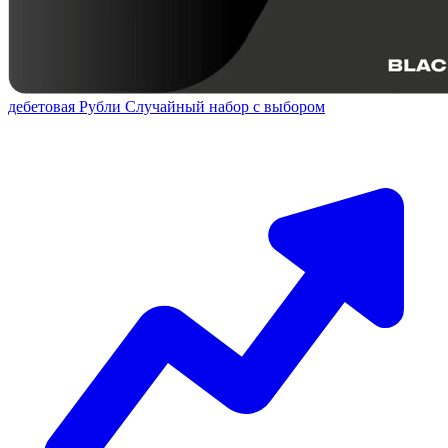
дебетовая
Рубли
Случайный набор с выбором