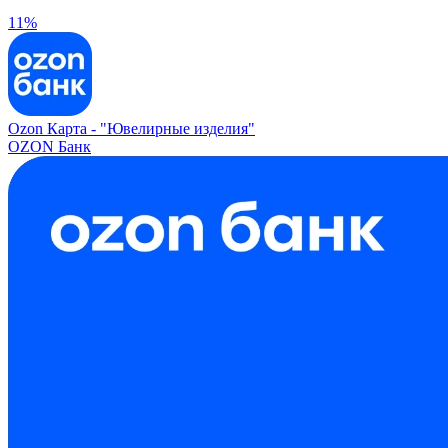
11%
Ozon Карта -
"Ювелирные изделия"
OZON Банк