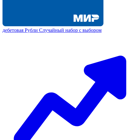
дебетовая
Рубли
Случайный набор с выбором