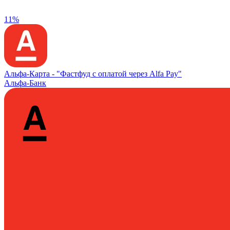
11%
Альфа‑Карта -
"Фастфуд с оплатой через Alfa Pay"
Альфа-Банк