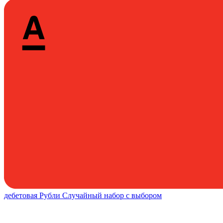
дебетовая
Рубли
Случайный набор с выбором