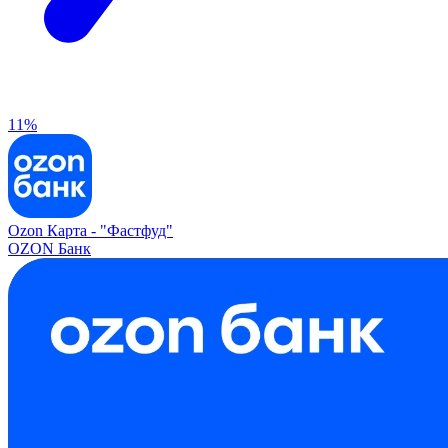
11%
Ozon Карта -
"Фастфуд"
OZON Банк