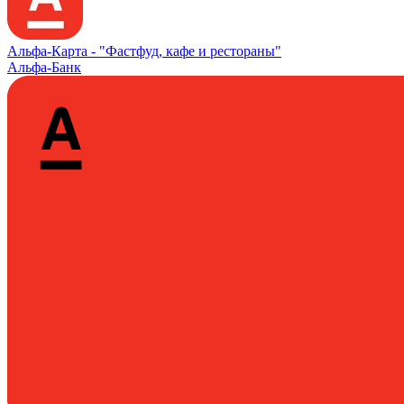
Альфа‑Карта -
"Фастфуд, кафе и рестораны"
Альфа-Банк