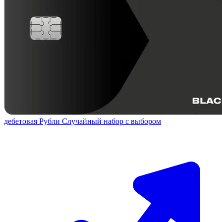
дебетовая
Рубли
Случайный набор с выбором