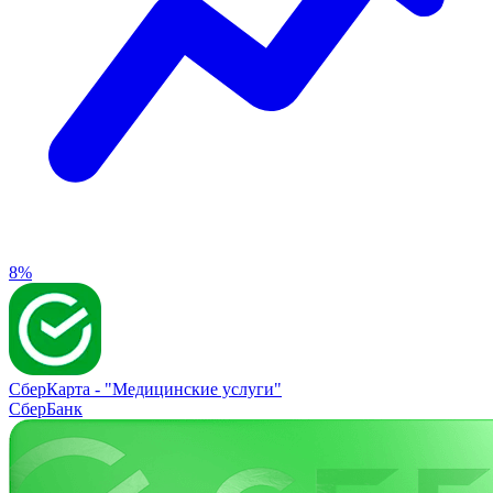
8%
СберКарта -
"Медицинские услуги"
СберБанк