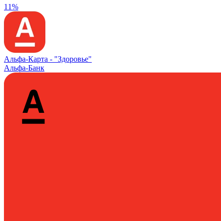
11%
Альфа‑Карта -
"Здоровье"
Альфа-Банк