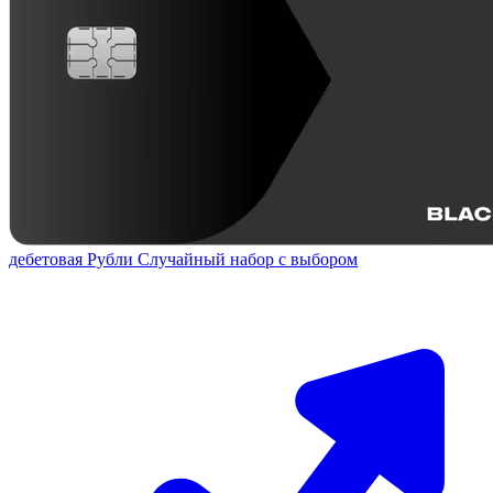
дебетовая
Рубли
Случайный набор с выбором