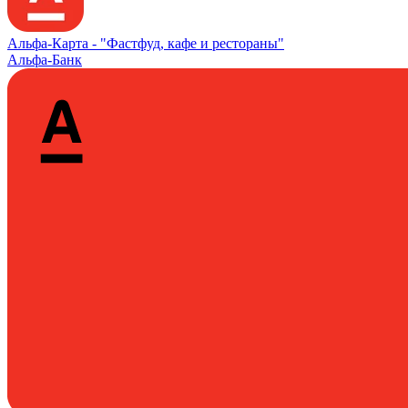
Альфа‑Карта -
"Фастфуд, кафе и рестораны"
Альфа-Банк