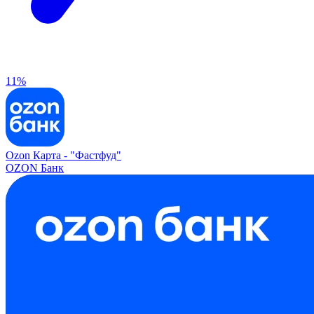
11%
Ozon Карта -
"Фастфуд"
OZON Банк