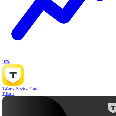
10%
Т-Банк Black -
"Еда"
Т-Банк