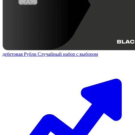
дебетовая
Рубли
Случайный набор с выбором