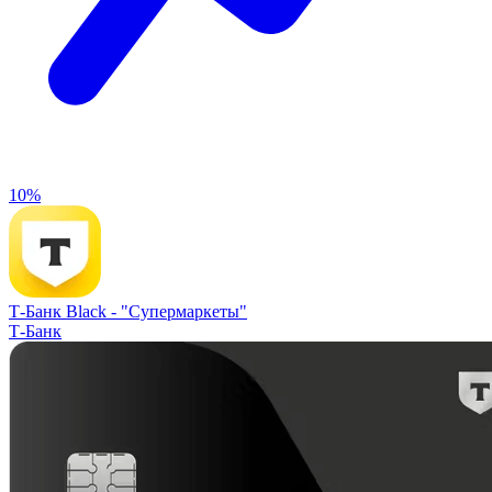
10%
Т-Банк Black -
"Супермаркеты"
Т-Банк