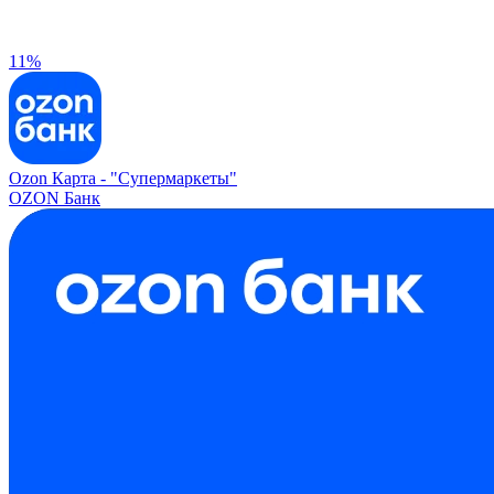
11%
Ozon Карта -
"Супермаркеты"
OZON Банк