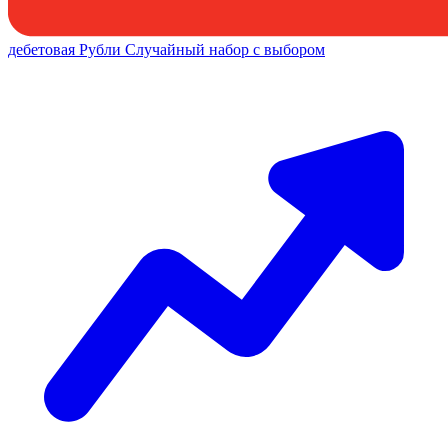
дебетовая
Рубли
Случайный набор с выбором