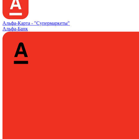
Альфа‑Карта -
"Супермаркеты"
Альфа-Банк