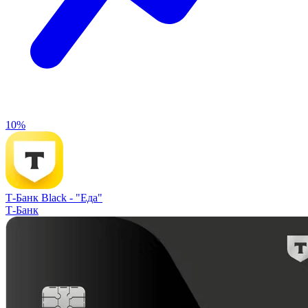
10%
Т-Банк Black -
"Еда"
Т-Банк