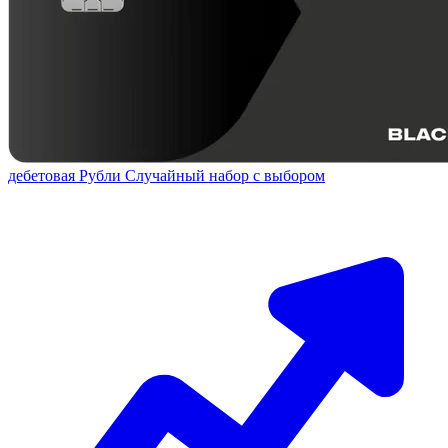
дебетовая
Рубли
Случайный набор с выбором