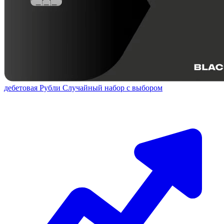
дебетовая
Рубли
Случайный набор с выбором