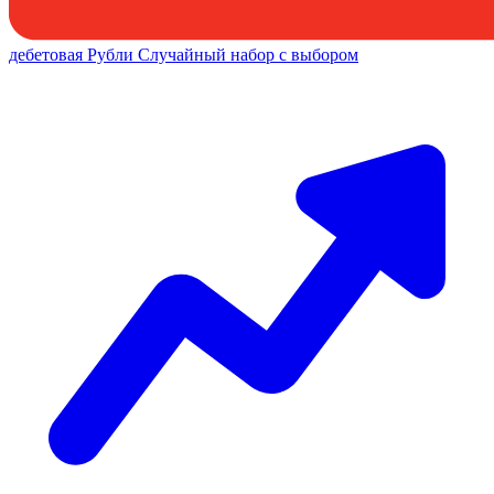
дебетовая
Рубли
Случайный набор с выбором