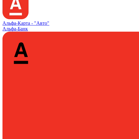
Альфа‑Карта -
"Авто"
Альфа-Банк