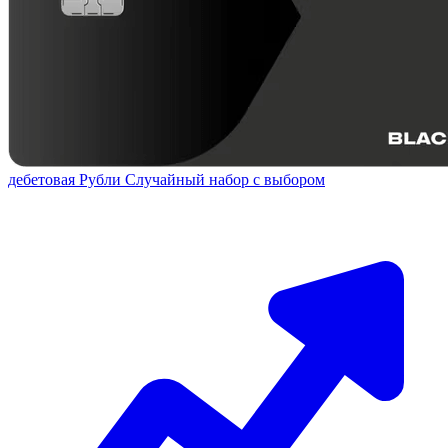
дебетовая
Рубли
Случайный набор с выбором