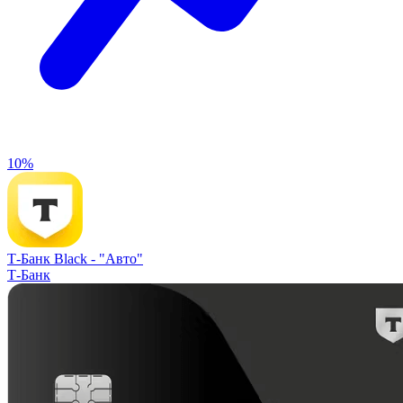
10%
Т-Банк Black -
"Авто"
Т-Банк