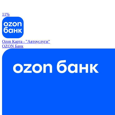
11%
Ozon Карта -
"Автоуслуги"
OZON Банк