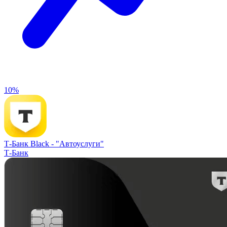
10%
Т-Банк Black -
"Автоуслуги"
Т-Банк