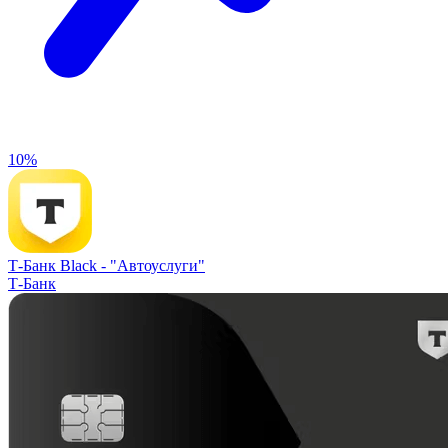
10%
Т-Банк Black -
"Автоуслуги"
Т-Банк