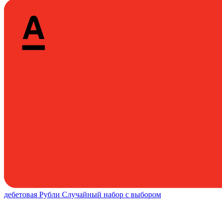
дебетовая
Рубли
Случайный набор с выбором