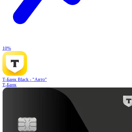
10%
Т-Банк Black -
"Авто"
Т-Банк