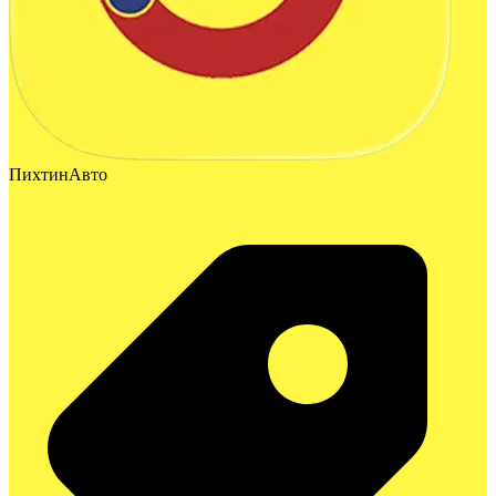
ПихтинАвто