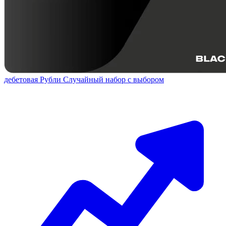
дебетовая
Рубли
Случайный набор с выбором