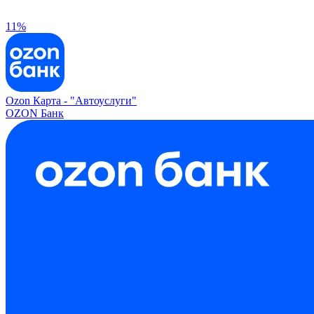
11%
Ozon Карта -
"Автоуслуги"
OZON Банк