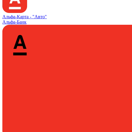
Альфа‑Карта -
"Авто"
Альфа-Банк