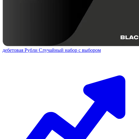
дебетовая
Рубли
Случайный набор с выбором