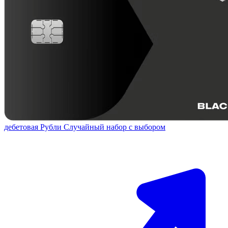
дебетовая
Рубли
Случайный набор с выбором