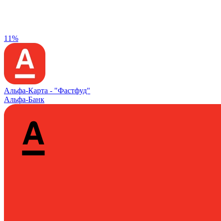
11%
Альфа‑Карта -
"Фастфуд"
Альфа-Банк