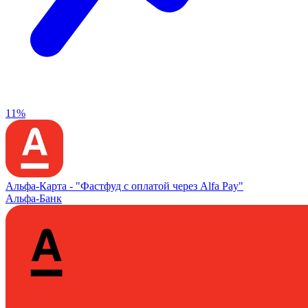
11%
Альфа‑Карта -
"Фастфуд с оплатой через Alfa Pay"
Альфа-Банк