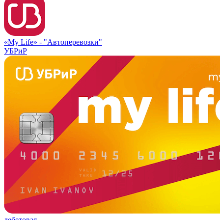
«My Life» -
"Автоперевозки"
УБРиР
дебетовая