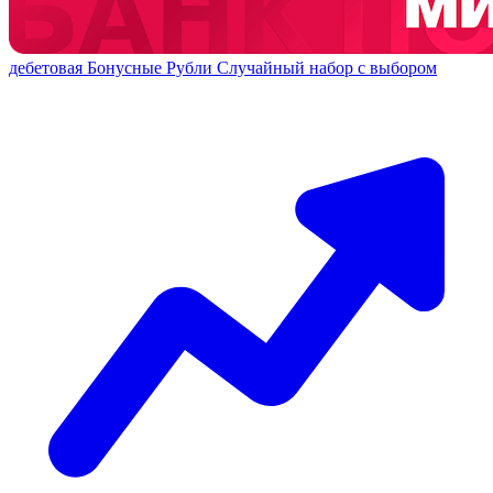
дебетовая
Бонусные Рубли
Случайный набор с выбором