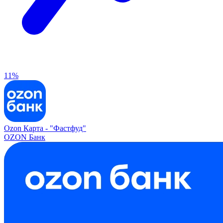
11%
Ozon Карта -
"Фастфуд"
OZON Банк