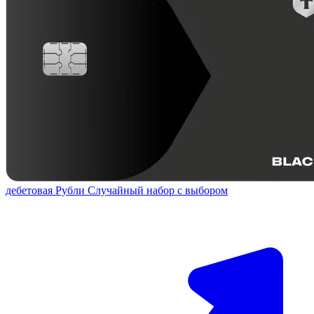
дебетовая
Рубли
Случайный набор с выбором