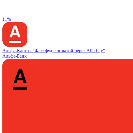
11%
Альфа‑Карта -
"Фастфуд с оплатой через Alfa Pay"
Альфа-Банк