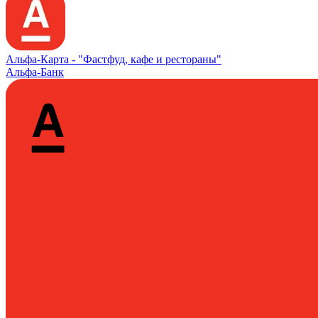
Альфа‑Карта -
"Фастфуд, кафе и рестораны"
Альфа-Банк