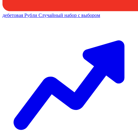
дебетовая
Рубли
Случайный набор с выбором