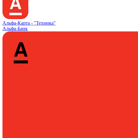
Альфа‑Карта -
"Техника"
Альфа-Банк