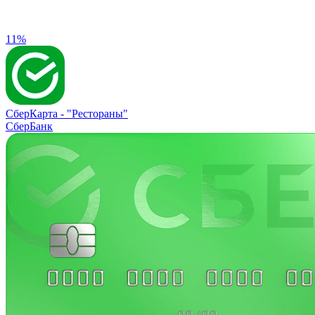
11%
СберКарта -
"Рестораны"
СберБанк