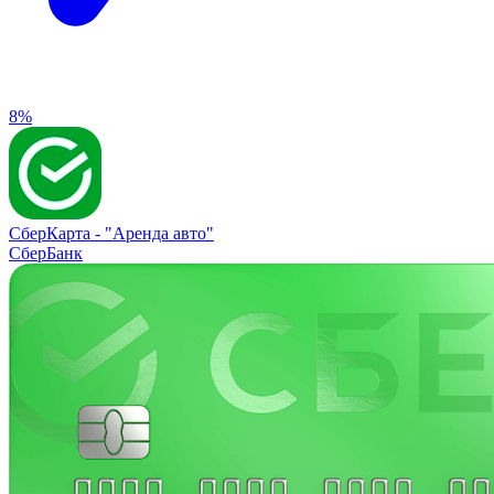
8%
СберКарта -
"Аренда авто"
СберБанк