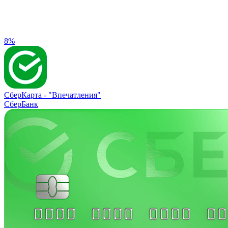
8%
СберКарта -
"Впечатления"
СберБанк