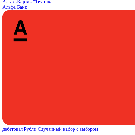
Альфа‑Карта -
"Техника"
Альфа-Банк
дебетовая
Рубли
Случайный набор с выбором