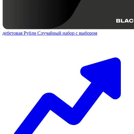
дебетовая
Рубли
Случайный набор с выбором