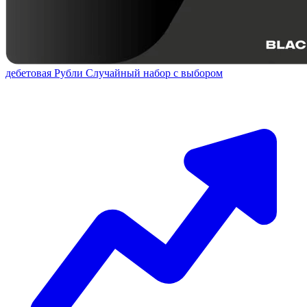
дебетовая
Рубли
Случайный набор с выбором