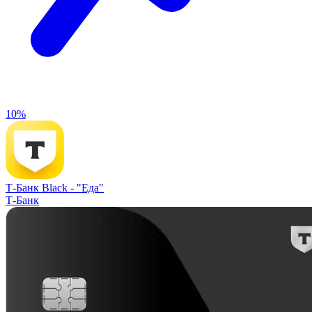
10%
Т-Банк Black -
"Еда"
Т-Банк