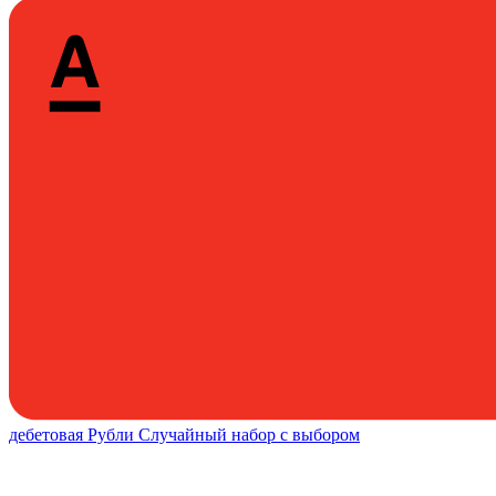
дебетовая
Рубли
Случайный набор с выбором