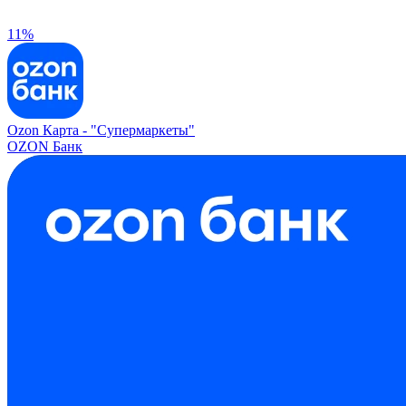
11%
Ozon Карта -
"Супермаркеты"
OZON Банк