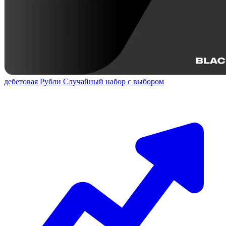
дебетовая
Рубли
Случайный набор с выбором