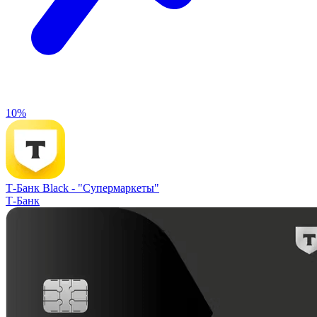
10%
Т-Банк Black -
"Супермаркеты"
Т-Банк