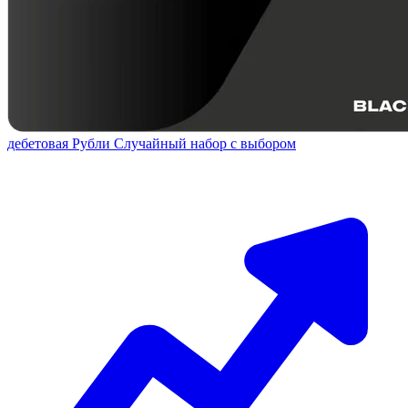
дебетовая
Рубли
Случайный набор с выбором