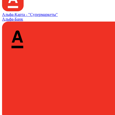
Альфа‑Карта -
"Супермаркеты"
Альфа-Банк