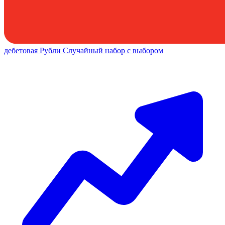
дебетовая
Рубли
Случайный набор с выбором