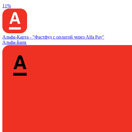
11%
Альфа‑Карта -
"Фастфуд с оплатой через Alfa Pay"
Альфа-Банк