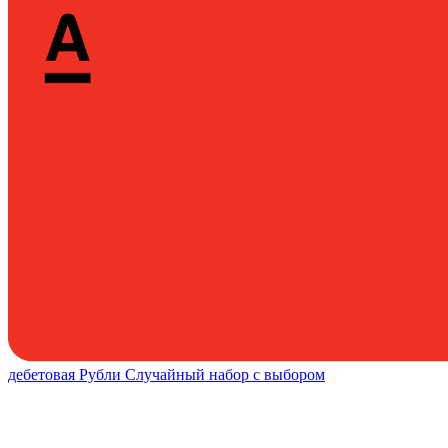
дебетовая
Рубли
Случайный набор с выбором