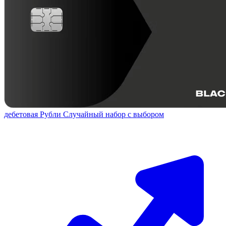
дебетовая
Рубли
Случайный набор с выбором