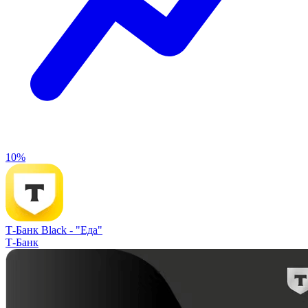
10%
Т-Банк Black -
"Еда"
Т-Банк