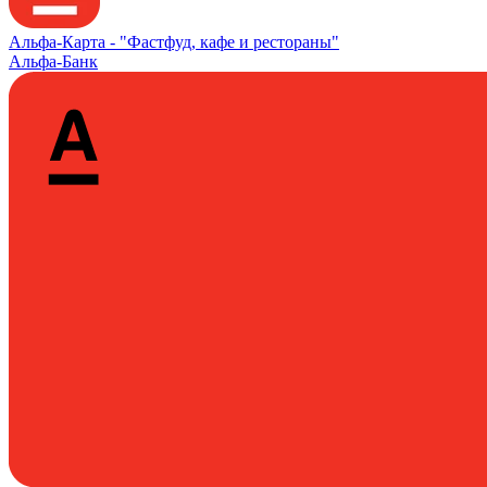
Альфа‑Карта -
"Фастфуд, кафе и рестораны"
Альфа-Банк