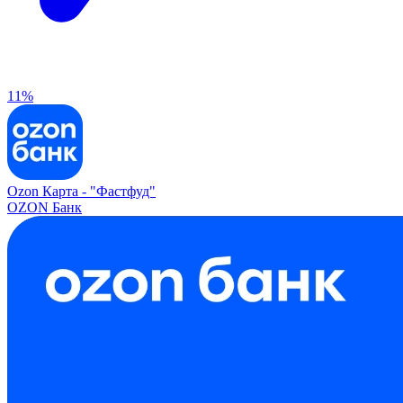
11%
Ozon Карта -
"Фастфуд"
OZON Банк