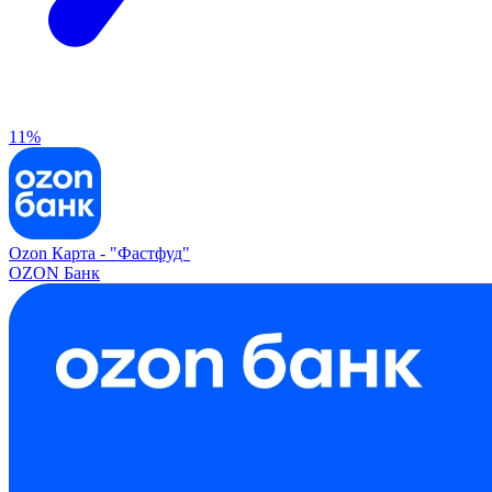
11%
Ozon Карта -
"Фастфуд"
OZON Банк