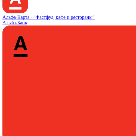
Альфа‑Карта -
"Фастфуд, кафе и рестораны"
Альфа-Банк