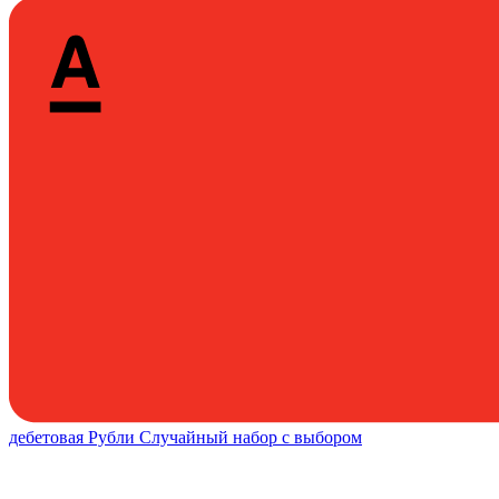
дебетовая
Рубли
Случайный набор с выбором