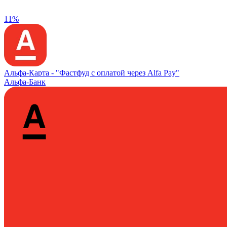
11%
Альфа‑Карта -
"Фастфуд с оплатой через Alfa Pay"
Альфа-Банк