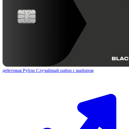
дебетовая
Рубли
Случайный набор с выбором