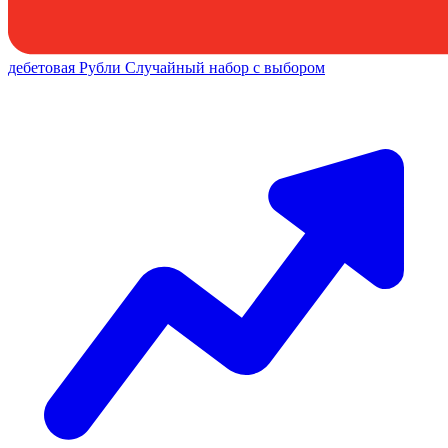
дебетовая
Рубли
Случайный набор с выбором