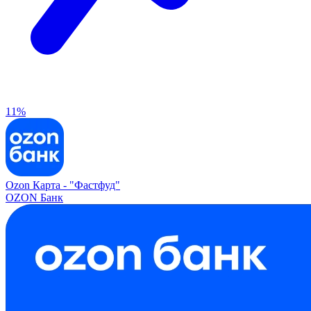
11%
Ozon Карта -
"Фастфуд"
OZON Банк