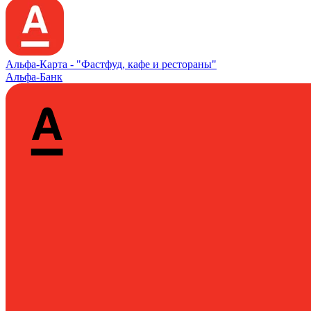
Альфа‑Карта -
"Фастфуд, кафе и рестораны"
Альфа-Банк