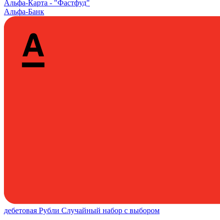
Альфа‑Карта -
"Фастфуд"
Альфа-Банк
дебетовая
Рубли
Случайный набор с выбором