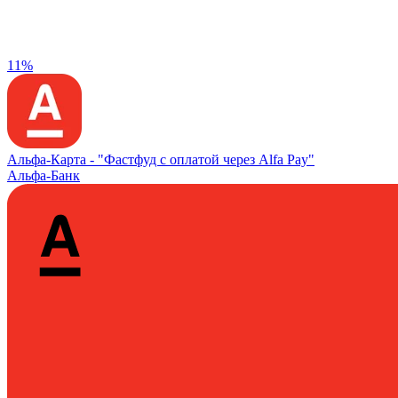
11%
Альфа‑Карта -
"Фастфуд с оплатой через Alfa Pay"
Альфа-Банк