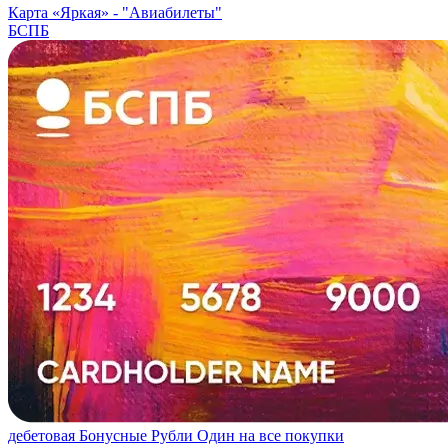
Карта «Яркая» -
"Авиабилеты"
БСПБ
дебетовая
Бонусные Рубли
Один на все покупки