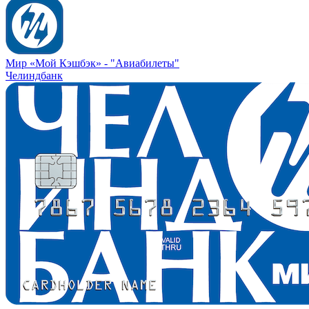
Мир «Мой Кэшбэк» -
"Авиабилеты"
Челиндбанк