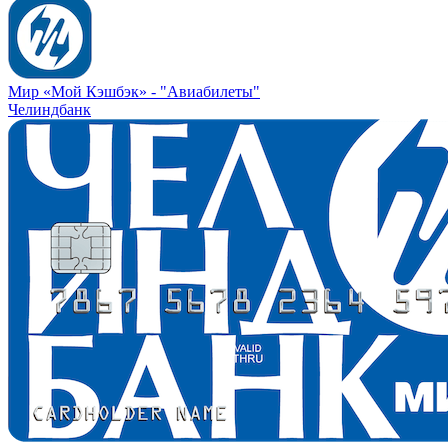
Мир «Мой Кэшбэк» -
"Авиабилеты"
Челиндбанк