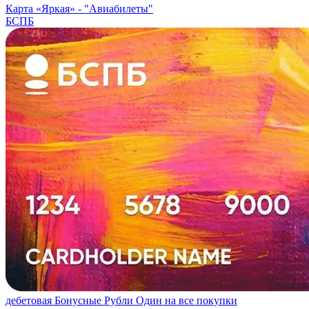
Карта «Яркая» -
"Авиабилеты"
БСПБ
дебетовая
Бонусные Рубли
Один на все покупки