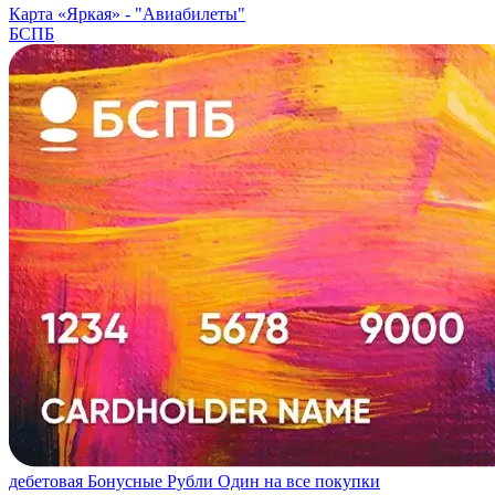
Карта «Яркая» -
"Авиабилеты"
БСПБ
дебетовая
Бонусные Рубли
Один на все покупки