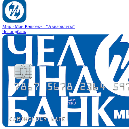
Мир «Мой Кэшбэк» -
"Авиабилеты"
Челиндбанк