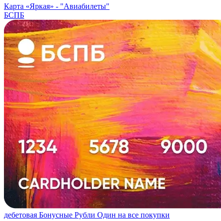
Карта «Яркая» -
"Авиабилеты"
БСПБ
дебетовая
Бонусные Рубли
Один на все покупки