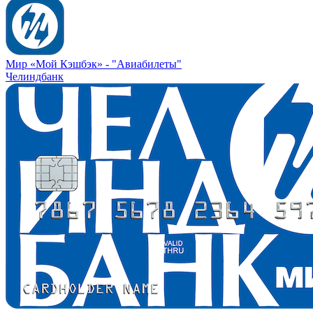
Мир «Мой Кэшбэк» -
"Авиабилеты"
Челиндбанк