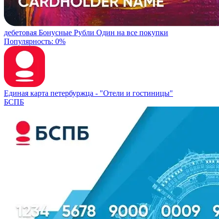
дебетовая
Бонусные Рубли
Один на все покупки
Популярность: 0%
Единая карта петербуржца -
"Отели и гостиницы"
БСПБ