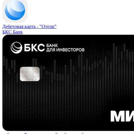
Дебетовая карта -
"Отели"
БКС Банк