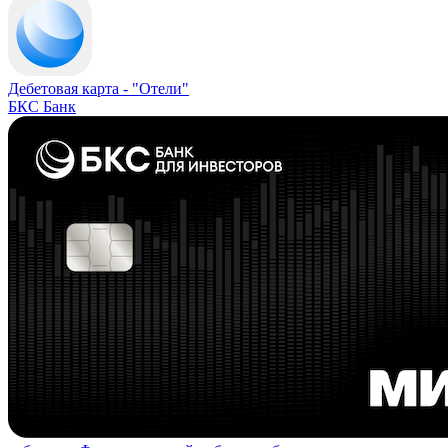
Дебетовая карта -
"Отели"
БКС Банк