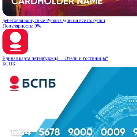
дебетовая
Бонусные Рубли
Один на все покупки
Популярность: 0%
Единая карта петербуржца -
"Отели и гостиницы"
БСПБ