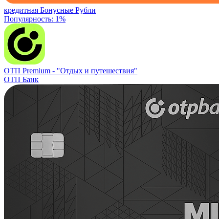
кредитная
Бонусные Рубли
Популярность: 1%
ОТП Premium -
"Отдых и путешествия"
ОТП Банк