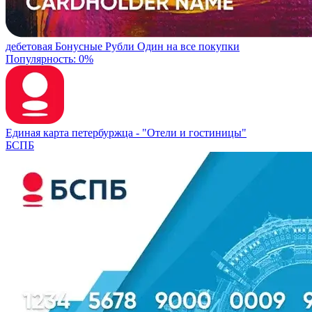
дебетовая
Бонусные Рубли
Один на все покупки
Популярность: 0%
Единая карта петербуржца -
"Отели и гостиницы"
БСПБ