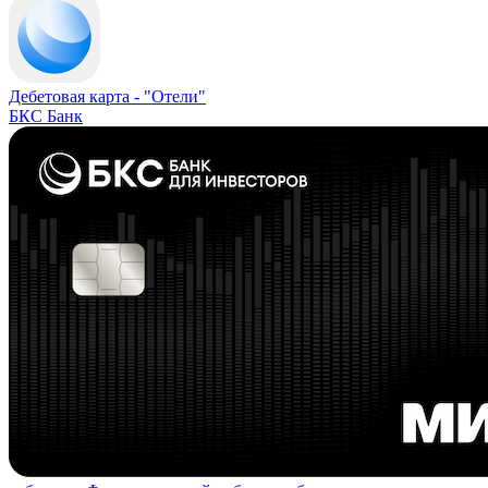
Дебетовая карта -
"Отели"
БКС Банк