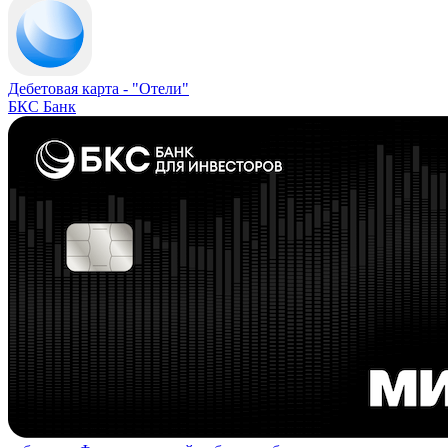
Дебетовая карта -
"Отели"
БКС Банк