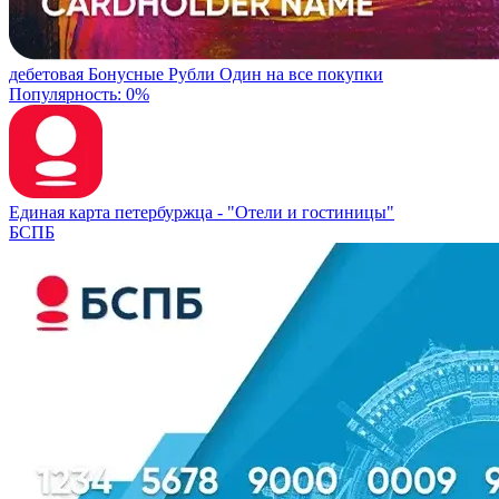
дебетовая
Бонусные Рубли
Один на все покупки
Популярность: 0%
Единая карта петербуржца -
"Отели и гостиницы"
БСПБ