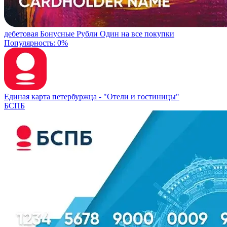
дебетовая
Бонусные Рубли
Один на все покупки
Популярность: 0%
Единая карта петербуржца -
"Отели и гостиницы"
БСПБ