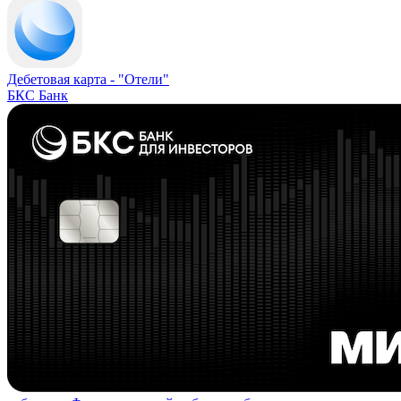
Дебетовая карта -
"Отели"
БКС Банк