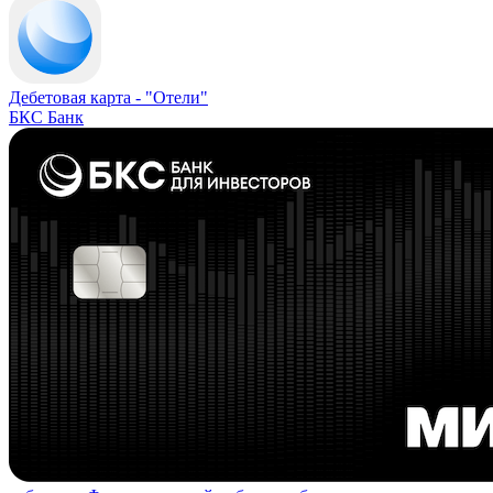
Дебетовая карта -
"Отели"
БКС Банк