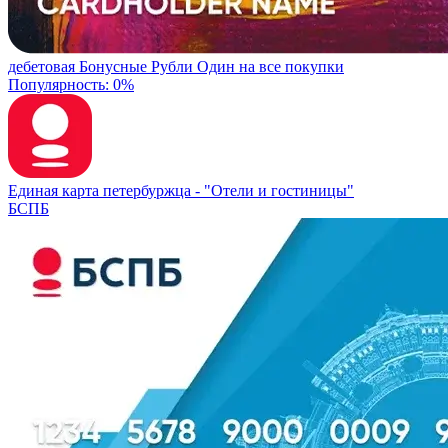
дебетовая
Бонусные Рубли
Один на все покупки
Популярность: 0%
Единая карта петербуржца -
"Отели и гостиницы"
БСПБ