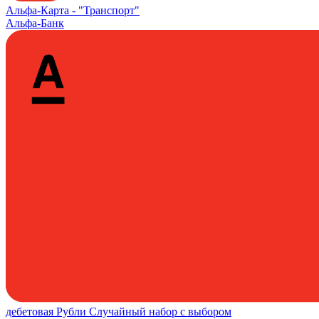
Альфа‑Карта -
"Транспорт"
Альфа-Банк
дебетовая
Рубли
Случайный набор с выбором