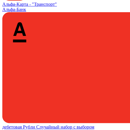
Альфа‑Карта -
"Транспорт"
Альфа-Банк
дебетовая
Рубли
Случайный набор с выбором