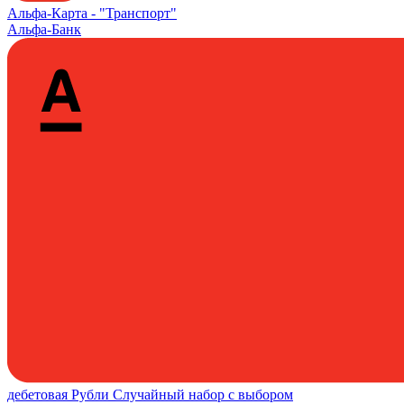
Альфа‑Карта -
"Транспорт"
Альфа-Банк
дебетовая
Рубли
Случайный набор с выбором