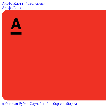
Альфа‑Карта -
"Транспорт"
Альфа-Банк
дебетовая
Рубли
Случайный набор с выбором