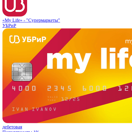
«My Life» -
"Супермаркеты"
УБРиР
дебетовая