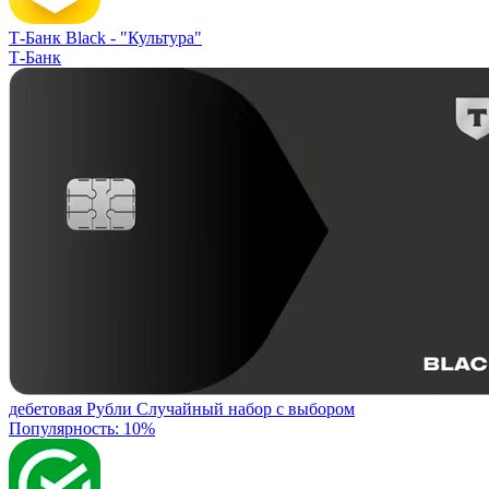
Т-Банк Black -
"Культура"
Т-Банк
дебетовая
Рубли
Случайный набор с выбором
Популярность: 10%