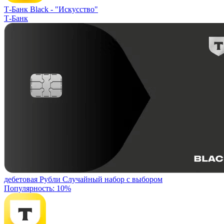
Т-Банк Black -
"Искусство"
Т-Банк
дебетовая
Рубли
Случайный набор с выбором
Популярность: 10%