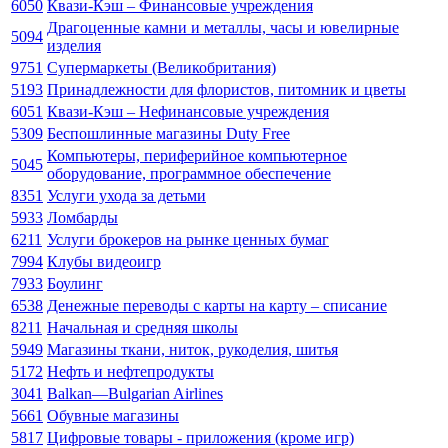
6050
Квази-Кэш – Финансовые учреждения
Драгоценные камни и металлы, часы и ювелирные
5094
изделия
9751
Супермаркеты (Великобритания)
5193
Принадлежности для флористов, питомник и цветы
6051
Квази-Кэш – Нефинансовые учреждения
5309
Беспошлинные магазины Duty Free
Компьютеры, периферийное компьютерное
5045
оборудование, программное обеспечение
8351
Услуги ухода за детьми
5933
Ломбарды
6211
Услуги брокеров на рынке ценных бумаг
7994
Клубы видеоигр
7933
Боулинг
6538
Денежные переводы с карты на карту – списание
8211
Начальная и средняя школы
5949
Магазины ткани, ниток, рукоделия, шитья
5172
Нефть и нефтепродукты
3041
Balkan—Bulgarian Airlines
5661
Обувные магазины
5817
Цифровые товары - приложения (кроме игр)