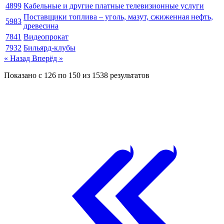
4899
Кабельные и другие платные телевизионные услуги
Поставщики топлива – уголь, мазут, сжиженная нефть,
5983
древесина
7841
Видеопрокат
7932
Бильярд-клубы
« Назад
Вперёд »
Показано с
126
по
150
из
1538
результатов