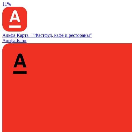
11%
Альфа‑Карта -
"Фастфуд, кафе и рестораны"
Альфа-Банк