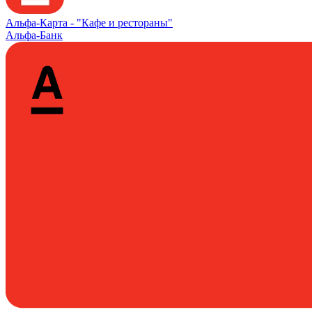
Альфа‑Карта -
"Кафе и рестораны"
Альфа-Банк