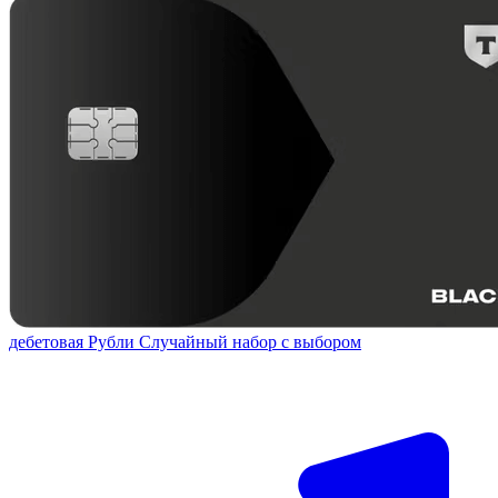
дебетовая
Рубли
Случайный набор с выбором