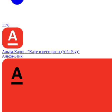
11%
Альфа‑Карта -
"Кафе и рестораны (Alfa Pay)"
Альфа-Банк