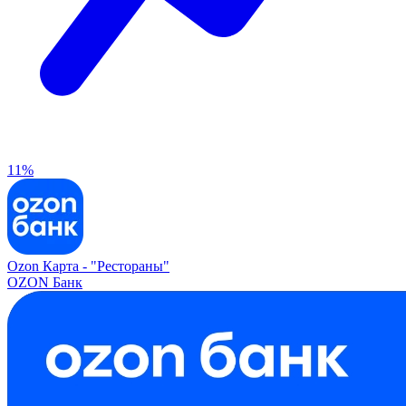
11%
Ozon Карта -
"Рестораны"
OZON Банк