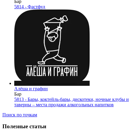
Бар
5814 - Фастфуд
Алёша и графин
Бар
5813 - Бары, коктейль-бары, дискотеки, ночные клубы и
таверны – места продажи алкогольных напитков
Поиск по точкам
Полезные статьи