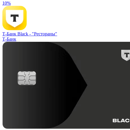
10%
Т-Банк Black -
"Рестораны"
Т-Банк