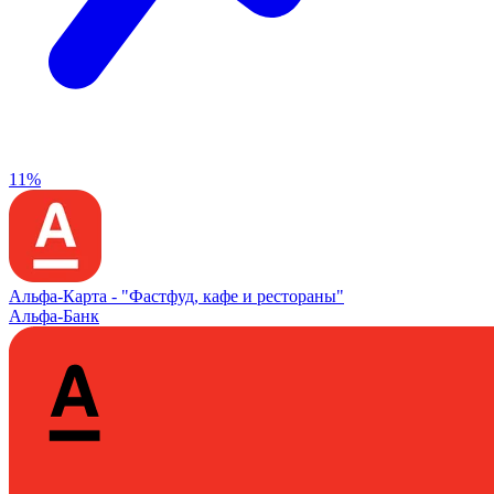
11%
Альфа‑Карта -
"Фастфуд, кафе и рестораны"
Альфа-Банк