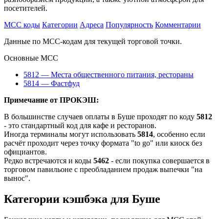
посетителей.
MCC коды
Категории
Адреса
Популярность
Комментарии
Данные по MCC-кодам для текущей торговой точки.
Основные MCC
5812 — Места общественного питания, рестораны
5814 — Фастфуд
Примечание от ПРОКЭШ:
В большинстве случаев оплаты в Буше проходят по коду
5812
- это стандартный код для кафе и ресторанов.
Иногда терминалы могут использовать
5814
, особенно если
расчёт проходит через точку формата "to go" или киоск без
официантов.
Редко встречаются и коды
5462
- если покупка совершается в
торговом павильоне с преобладанием продаж выпечки "на
вынос".
Категории кэшбэка для Буше