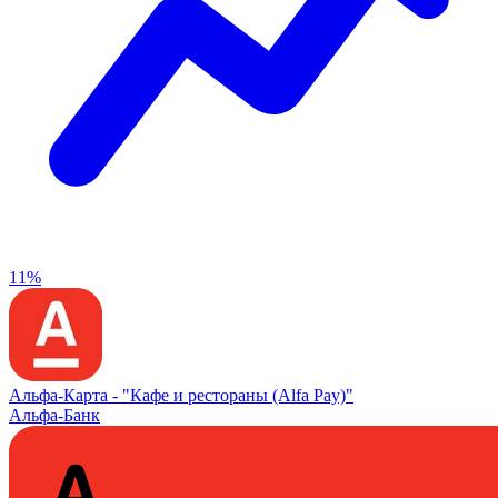
11%
Альфа‑Карта -
"Кафе и рестораны (Alfa Pay)"
Альфа-Банк