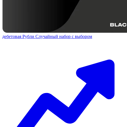
дебетовая
Рубли
Случайный набор с выбором