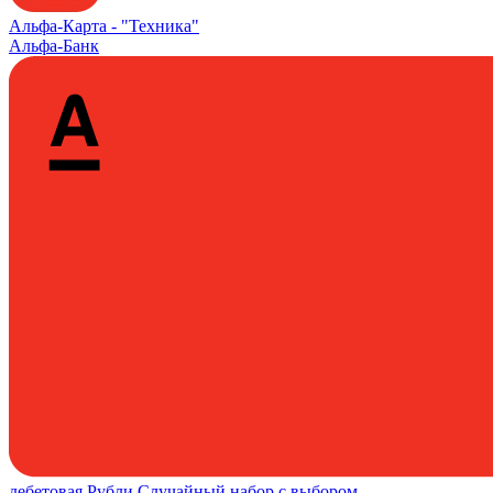
Альфа‑Карта -
"Техника"
Альфа-Банк
дебетовая
Рубли
Случайный набор с выбором