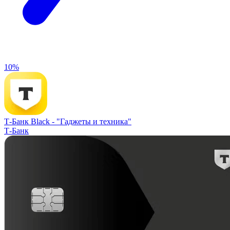
10%
Т-Банк Black -
"Гаджеты и техника"
Т-Банк