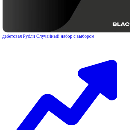
дебетовая
Рубли
Случайный набор с выбором