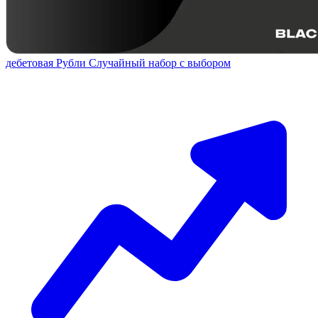
дебетовая
Рубли
Случайный набор с выбором