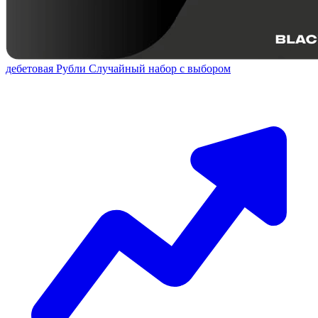
дебетовая
Рубли
Случайный набор с выбором