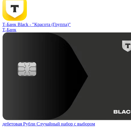
Т-Банк Black -
"Красота (Группа)"
Т-Банк
дебетовая
Рубли
Случайный набор с выбором