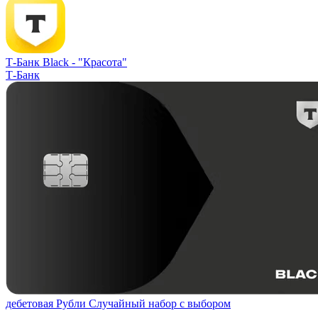
Т-Банк Black -
"Красота"
Т-Банк
дебетовая
Рубли
Случайный набор с выбором