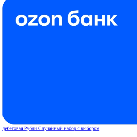
дебетовая
Рубли
Случайный набор с выбором