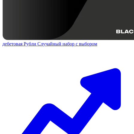
дебетовая
Рубли
Случайный набор с выбором