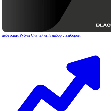
дебетовая
Рубли
Случайный набор с выбором