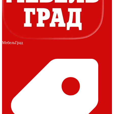
МебельГрад