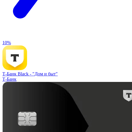
10%
Т-Банк Black -
"Дом и быт"
Т-Банк