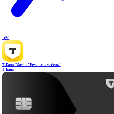
10%
Т-Банк Black -
"Ремонт и мебель"
Т-Банк